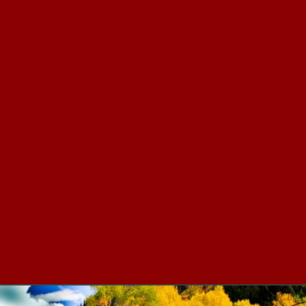
B
P
B
o