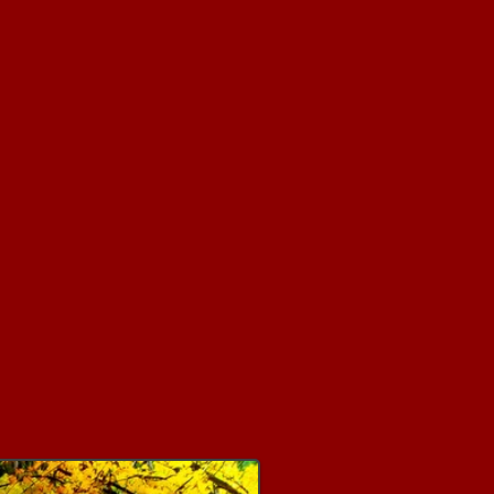
A
RKINSON